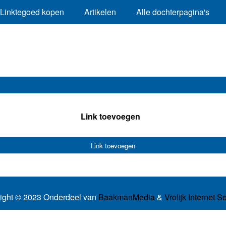
Linktegoed kopen
Artikelen
Alle dochterpagina's
Link toevoegen
Link toevoegen
ight © 2023 Onderdeel van
BaakmanMedia
&
Vrolijk Internet S