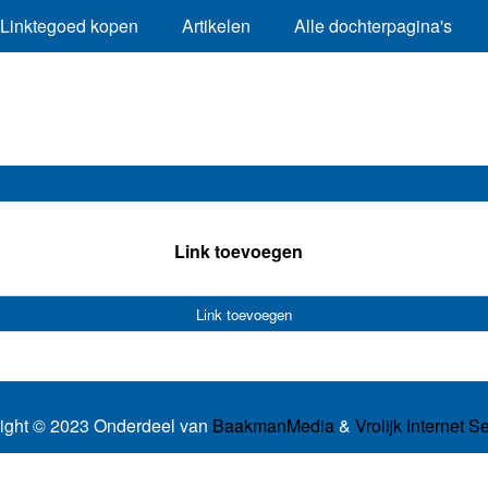
Linktegoed kopen
Artikelen
Alle dochterpagina's
Link toevoegen
Link toevoegen
ight © 2023 Onderdeel van
BaakmanMedia
&
Vrolijk Internet S